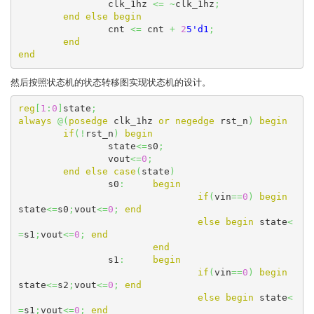
		clk_1hz 
<=
~
clk_1hz
;
end
else
begin
		cnt 
<=
 cnt 
+
2
5'd1
;
end
end
然后按照状态机的状态转移图实现状态机的设计。
reg
[
1
:
0
]
state
;
always
@
(
posedge
 clk_1hz 
or
negedge
 rst_n
)
begin
if
(
!
rst_n
)
begin
		state
<=
s0
;
		vout
<=
0
;
end
else
case
(
state
)
		s0
:
begin
if
(
vin
==
0
)
begin
state
<=
s0
;
vout
<=
0
;
end
else
begin
 state
<
=
s1
;
vout
<=
0
;
end
end
		s1
:
begin
if
(
vin
==
0
)
begin
state
<=
s2
;
vout
<=
0
;
end
else
begin
 state
<
=
s1
;
vout
<=
0
;
end