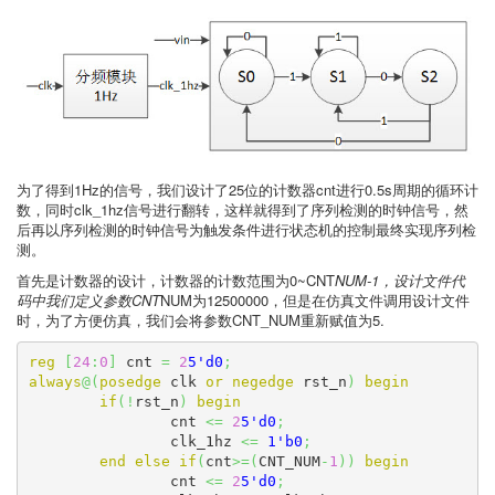
为了得到1Hz的信号，我们设计了25位的计数器cnt进行0.5s周期的循环计
数，同时clk_1hz信号进行翻转，这样就得到了序列检测的时钟信号，然
后再以序列检测的时钟信号为触发条件进行状态机的控制最终实现序列检
测。
首先是计数器的设计，计数器的计数范围为0~CNT
NUM-1，设计文件代
码中我们定义参数CNT
NUM为12500000，但是在仿真文件调用设计文件
时，为了方便仿真，我们会将参数CNT_NUM重新赋值为5.
reg
[
24
:
0
]
 cnt 
=
2
5'd0
;
always
@
(
posedge
 clk 
or
negedge
 rst_n
)
begin
if
(
!
rst_n
)
begin
		cnt 
<=
2
5'd0
;
		clk_1hz 
<=
1'b0
;
end
else
if
(
cnt
>=
(
CNT_NUM
-
1
)
)
begin
		cnt 
<=
2
5'd0
;