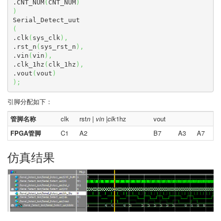
.CNT_NUM
(
CNT_NUM
)
)
(
.clk
(
sys_clk
)
,
.rst_n
(
sys_rst_n
)
,
.vin
(
vin
)
,
.clk_1hz
(
clk_1hz
)
,
.vout
(
vout
)
)
;
引脚分配如下：
管脚名称
clk
rst
n | vin |clk
1hz
vout
FPGA管脚
C1
A2
B7
A3
A7
仿真结果