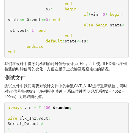
end
		s2
:
begin
if
(
vin
==
0
)
begin
state
<=
s0
;
vout
<=
0
;
end
else
begin
 state
<
=
s1
;
vout
<=
1
;
end
end
default
:
state
<=
s0
;
endcase
end
我们在设计中将序列检测的时钟信号设计为1Hz，并且使用LED指示序列
检测的时钟信号的变化，方便在板子上按键及观察输出的情况。
测试文件
测试文件中我们需要对设计文件中的参数CNT_NUM进行重新赋值，同时
对vin信号每400ns（序列检测时钟 = 系统时钟周期
分配系数
2 = 40
5
2 =
400ns）间隔取随机值。
always
 vin 
=
#
400
$random
;
wire
 clk_1hz
,
vout
;
Serial_Detect 
#
(