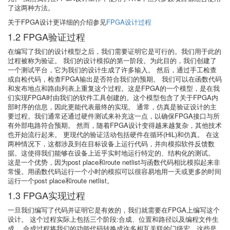
了这两种方法。
关于FPGA设计更详细的介绍参见
FPGA设计过程
1.2 FPGA验证过程
在编写了我们的设计模型之后，我们需要证明它是可行的。我们用于此的
过程被称为验证。 我们的设计模拟的第一阶段。为此目的，我们创建了
一个测试平台，它为我们的设计生成了许多输入。 然后，通过手工检查
或自检代码，检查FPGA输出是否符合我们的预期。 我们可以在函数代码
和发布地点和路由列表上重复这个过程。这是FPGA的一个模型，是在我
们实现FPGA时由我们的软件工具创建的。这个模型包含了关于FPGA内
部时序的信息，因此更能代表最终的实现。 通常，仿真是验证设计的主
要过程。我们通常还通过硬件测试来补充这一点，以确保FPGA接口与所
有外部电路符合预期。 然而，随着FPGA设计变得越来越复杂，其他技术
也开始流行起来。 更现代的验证活动包括硬件在循环(HiL)和仿真。 在这
两种情况下，这都涉及到在目标设备上运行代码，并向模拟软件反馈数
据。这使得我们能够在设备上近乎实时地运行特定的、结构化的测试。
这是一个优势，因为post place和route netlist与函数代码相比模拟起来非
常慢。用函数代码运行一个小时的模拟可以很容易地用一天或更多的时间
运行一个post place和route netlist。
1.3 FPGA实现过程
一旦我们编写了代码并证明它是有效的，我们就需要在FPGA上编写这个
设计。 这个过程实际上包括三个阶段:合成、位置和路径以及编程文件生
成。 合成过程将我们的功能代码转换成许多相互关联的门级宏。这些是