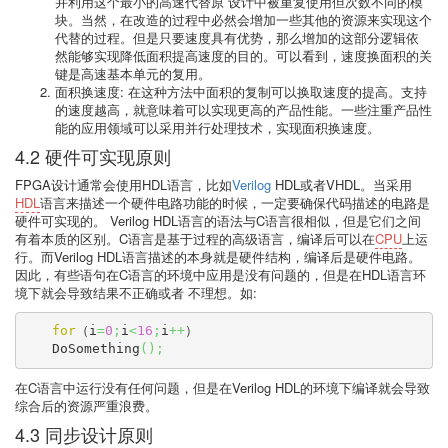
并利用这个最小的高速代替原 设计中被重复使用但次数不同的模
块。当然，在改造的过程中必然会增加一些其他的资源来实现这个
代替的过程。但是只要速度具有优势，那么增加的这部分逻辑依
然能够实现降低面积提高速度的目的。可以看到，速度换面积的关
键是高速基本单元的复用。
面积换速度: 在这种方法中面积的复制可以换取速度的提高。支持
的速度越高，就意味着可以实现更高的产品性能。一些注重产品性
能的应用领域可以采用并行处理技术，实现面积换速度。
4.2 硬件可实现原则
FPGA设计通常会使用HDL语言，比如
Verilog
HDL或者VHDL。当采用
HDL
语言来描述一个硬件电路功能的时候，一定要确保代码描述的电路是
硬件可实现的。 Verilog HDL语言的语法与C语言很相似，但是它们之间
有着本质的区别。C语言是基于过程的高级语言，编译后可以在
CPU
上运
行。而Verilog HDL语言描述的本身就是硬件结构，编译后是硬件电路。
因此，有些语句在C语言的环境中应用是没有问题的，但是在HDL语言环
境下就会导致结果不正确或者 不理想。如:
for
（i
=
0
;
i
<
16
;
i
++
）

　　DoSomething
(
)
;
在C语言中运行没有任何问题，但是在Verilog HDL的环境下编译就会导致
综合后的资源严重浪费。
4.3 同步设计原则