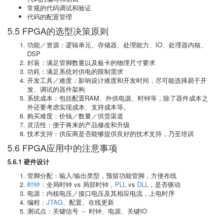
常规的代码调试和验证
代码的配置管理
5.5 FPGA的选型决策原则
功能／资源：逻辑单元、存储器、处理能力、IO、处理器内核、
DSP
封装：满足管脚数量以及板卡的物理尺寸要求
功耗：满足系统对供电的限制需求
开发工具／难度：影响设计难度和开发时间，尽可能选择易于开
发、调试的器件架构
系统成本：包括配置RAM、外供电源、时钟等，除了器件成本之
外还要考虑实现成本、支持成本等。
购买难度：价钱／数量／供货渠道
灵活性：便于将来的产品修改和升级
技术支持：供应商是否能够提供良好的技术支持，乃至培训
5.6 FPGA应用中的注意事项
5.6.1 硬件设计
管脚分配：输入/输出类型，预留功能管脚，方便布线
时钟
：全局时钟 vs 局部时钟，
PLL
vs
DLL
，是否驱动
电源：内核电压／接口电压及其相应电流，上电时序
编程：
JTAG
、配置、在线更新
测试点：关键信号 － 时钟、电源、关键IO