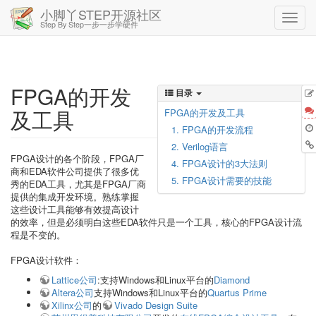
小脚丫STEP开源社区
Step By Step一步一步学硬件
FPGA的开发
目录
及工具
FPGA的开发及工具
1. FPGA的开发流程
2. Verilog语言
FPGA设计的各个阶段，FPGA厂
4. FPGA设计的3大法则
商和EDA软件公司提供了很多优
5. FPGA设计需要的技能
秀的EDA工具，尤其是FPGA厂商
提供的集成开发环境。熟练掌握
这些设计工具能够有效提高设计
的效率，但是必须明白这些EDA软件只是一个工具，核心的FPGA设计流
程是不变的。
FPGA设计软件：
Lattice公司
:支持Windows和Linux平台的
Diamond
Altera公司
支持Windows和Linux平台的
Quartus Prime
Xilinx公司
的
Vivado Design Suite