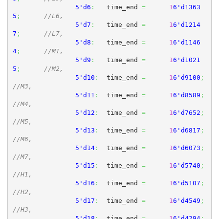
5'd6
:
	time_end 
=
1
6'd1363
5
;
//L6,
5'd7
:
	time_end 
=
1
6'd1214
7
;
//L7,
5'd8
:
	time_end 
=
1
6'd1146
4
;
//M1,
5'd9
:
	time_end 
=
1
6'd1021
5
;
//M2,
5'd10
:
	time_end 
=
1
6'd9100
;
//M3,
5'd11
:
	time_end 
=
1
6'd8589
;
//M4,
5'd12
:
	time_end 
=
1
6'd7652
;
//M5,
5'd13
:
	time_end 
=
1
6'd6817
;
//M6,
5'd14
:
	time_end 
=
1
6'd6073
;
//M7,
5'd15
:
	time_end 
=
1
6'd5740
;
//H1,
5'd16
:
	time_end 
=
1
6'd5107
;
//H2,
5'd17
:
	time_end 
=
1
6'd4549
;
//H3,
5'd18
:
	time_end 
=
1
6'd4294
;