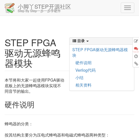
小脚丫STEP开源社区
Step By Step一步一步学硬件
STEP FPGA
目录
驱动无源蜂鸣
STEP FPGA驱动无源蜂鸣器模
块
器模块
硬件说明
Verilog代码
小结
本节将和大家一起使用FPGA驱动
相关资料
底板上的无源蜂鸣器模块实现不
同音节的输出。
硬件说明
蜂鸣器的分类：
按其结构主要分为压电式蜂鸣器和电磁式蜂鸣器两种类型：