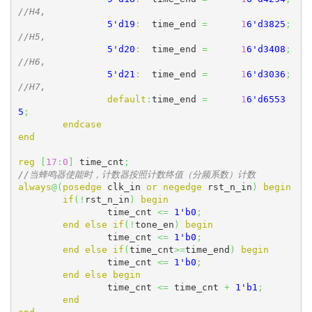
//H4,
5'd19
:
	time_end 
=
1
6'd3825
;
//H5,
5'd20
:
	time_end 
=
1
6'd3408
;
//H6,
5'd21
:
	time_end 
=
1
6'd3036
;
//H7,
default
:
time_end 
=
1
6'd6553
5
;
endcase
end
reg
[
17
:
0
]
 time_cnt
;
//当蜂鸣器使能时，计数器按照计数终值（分频系数）计数
always
@
(
posedge
 clk_in 
or
negedge
 rst_n_in
)
begin
if
(
!
rst_n_in
)
begin
		time_cnt 
<=
1'b0
;
end
else
if
(
!
tone_en
)
begin
		time_cnt 
<=
1'b0
;
end
else
if
(
time_cnt
>=
time_end
)
begin
		time_cnt 
<=
1'b0
;
end
else
begin
		time_cnt 
<=
 time_cnt 
+
1'b1
;
end