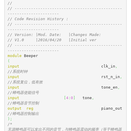
// 
// ----------------------------------------------
----------------------
// Code Revision History :
// ----------------------------------------------
----------------------
// Version: |Mod. Date:   |Changes Made:
// V1.0     |2016/04/20   |Initial ver
// ----------------------------------------------
----------------------
module
(
input
					clk_in
,
//系统时钟
input
					rst_n_in
,
//系统复位，低有效
input
					tone_en
,
//蜂鸣器使能信号
input
[
4
:
0
]
	tone
,
//蜂鸣器音节控制
output
reg
				piano_out	
//蜂鸣器控制输出
)
;
/*

无源蜂鸣器可以发出不同的音节，与蜂鸣器震动的频率（等于蜂鸣器