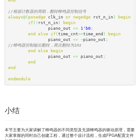
end
//根据计数器的周期，翻转蜂鸣器控制信号
always
@
(
posedge
 clk_in 
or
negedge
 rst_n_in
)
begin
if
(
!
rst_n_in
)
begin
		piano_out 
<=
1'b0
;
end
else
if
(
time_cnt
==
time_end
)
begin
		piano_out 
<=
~
piano_out
;
//蜂鸣器控制输出翻转，两次翻转为1Hz
end
else
begin
		piano_out 
<=
 piano_out
;
end
end
endmodule
小结
本节主要为大家讲解了蜂鸣器的不同类型及无源蜂鸣器的驱动原理，需要
大家掌握的同时自己创建工程，通过整个设计流程，生成FPGA配置文件