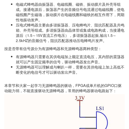
电磁式蜂鸣器由振荡器、电磁线圈、磁铁、振动膜片及外壳等组
成。接通电源后，振荡器产生的音频信号电流通过电磁线圈，使电
磁线圈产生磁场，振动膜片在电磁线圈和磁铁的相互作用下，周期
性地振动发声。
压电式蜂鸣器主要由多谐振荡器、压电蜂鸣片、阻抗匹配器及共鸣
箱、外壳等组成。多谐振荡器由晶体管或集成电路构成，当接通电
源后（1.5～15V直流工作电压），多谐振荡器起振,输出1.5～
2.5kHZ的音频信号，阻抗匹配器推动压电蜂鸣片发声。
按是否带有信号源分为有源蜂鸣器和无源蜂鸣器两种类型：
有源蜂鸣器只需要在其供电端加上额定直流电压，其内部的震荡器
就可以产生固定频率的信号，驱动蜂鸣器发出声音。
无源蜂鸣器可以理解成与喇叭一样，需要在其供电端上加上高低不
断变化的电信号才可以驱动发出声音。
本章节和大家一起学习无源蜂鸣器的驱动，FPGA或单片机的GPIO口驱
动能力弱，不能直接驱动无源蜂鸣器，常用的蜂鸣器驱动电路如下：