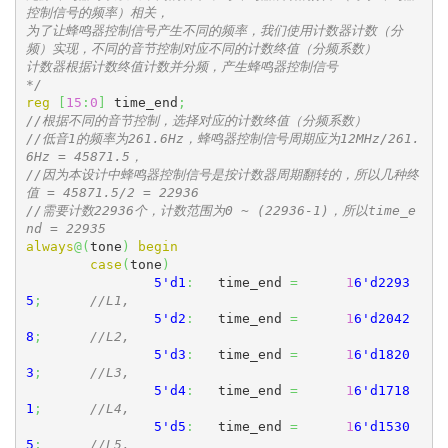
控制信号的频率）相关，

为了让蜂鸣器控制信号产生不同的频率，我们使用计数器计数（分
频）实现，不同的音节控制对应不同的计数终值（分频系数）

计数器根据计数终值计数并分频，产生蜂鸣器控制信号

*/
reg
[
15
:
0
]
 time_end
;
//根据不同的音节控制，选择对应的计数终值（分频系数）
//低音1的频率为261.6Hz，蜂鸣器控制信号周期应为12MHz/261.
6Hz = 45871.5，
//因为本设计中蜂鸣器控制信号是按计数器周期翻转的，所以几种终
值 = 45871.5/2 = 22936
//需要计数22936个，计数范围为0 ~ (22936-1)，所以time_e
nd = 22935
always
@
(
tone
)
begin
case
(
tone
)
5'd1
:
	time_end 
=
1
6'd2293
5
;
//L1,
5'd2
:
	time_end 
=
1
6'd2042
8
;
//L2,
5'd3
:
	time_end 
=
1
6'd1820
3
;
//L3,
5'd4
:
	time_end 
=
1
6'd1718
1
;
//L4,
5'd5
:
	time_end 
=
1
6'd1530
5
;
//L5,