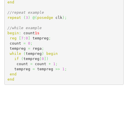
end
//repeat example
repeat
(
3
)
@
(
posedge
 clk
)
;
//while example
begin
:
 count
1s
reg
[
7
:
0
]
 tempreg
;
 count 
=
0
;
 tempreg 
=
 rega
;
while
(
tempreg
)
begin
if
(
tempreg
[
0
]
)
    count 
=
 count 
+
1
;
   tempreg 
=
 tempreg 
>>
1
;
end
end