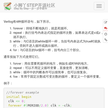
小脚丫STEP开源社区
Step By Step一步一步学硬件
Verilog有4种循环语句，如下所示。
forever：持续不断地执行，就是死循环。
repeat：执行括号内表达式指定的循环次数，如果表达式是x或z，
就不执行。
while：与C语言的while循环一样，当括号内表达式为true时就执
行，否则不进入循环或跳出循环。
for：与C语言的for循环一样，括号内分三个部分。
通常按如下方式使用它们。
forver：用在需要死循环的地方，例如生成时钟的地方。
repeat：可以不用定义循环变量，直接使用，更加清晰。
while：循环中的判断条件可以很简单，也可以很复杂。
foe：常用于固定次数或可变次数的循环，要定义一个循环变量。
例子：
//forever example
initial
begin
 clk 
<=
0
;
forever
#
(
PERIOD
/
2.0
)
 clk 
=
~
clk
;