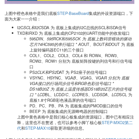
上图中橙色表格中是我们底板
STEP-BaseBoard
集成的外设资源端口，下
面为大家一一介绍：
I2C
SCL和I2C
SDA 为 底板上集成的I2C总线的SCL和SDA信号
TXD和RXD 为 底板上集成的CP2102的UART功能中的收发端口
595
DIN、595
RCK和595
SCK 为 底板上数码管模块的驱动
芯片74HC595的串行端口 * A
OUT、B
OUT和D
OUT 为 底板
上旋转编码器EC11的三个接口
COL1、COL2、COL3、COL4 和 ROW4、ROW3、
ROW2、ROW1 分别为 底板矩阵按键的列信号和行信号端
口
PS2
CLK和PS2
DAT 为 PS2座子的信号端口
VSYNC、HSYNC、VGA
B、VGA
G、VGA
R 分别为 底板
VGA接口的行场同步信号和RGB色彩信号端口 *
DS18B20Z 为 底板上温度传感器DS18B20Z芯片的信号端
口 * LCD
BL、LCD
D/C、LCD
RES、LCD
SDA、LCD
SCL 为
底板1.8寸RGB彩色液晶屏的信号端口
PD、PC、PB、PA 为 底板集成的PMOD接口的信号
BEEP 为 底板集成的无源蜂鸣器的控制端口
上图中黄色表格中是我们核心板集成的资源端口，图中已有相应注
释，这里也不在赘述，也可以参考小脚丫核心板
STEP-MXO2第二
代
和
STEP-MAX10
获取更详细的信息。