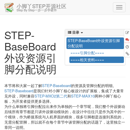
小脚丫STEP开源社区
Step By Step一步一步学硬件
STEP-
目录
STEP-BaseBoard外设资源引脚
BaseBoard
分配说明
外设资源引
====引脚分配====
====相关资料====
脚分配说明
本节将和大家一起了解
STEP-Baseboard
的资源及管脚分配的明细。
STEP-Baseboard
是我们针对小脚丫核心板设计的扩展板，集成了大量常
见外设，同时兼容
STEP-MXO2第二代
和
STEP-MAX10
两种小脚丫核心
板，为开发者提供更多选择。
为什么单独将引脚分配拉出来作为单独的一个章节呢，我们整个外设驱动
后续所有章节都是只讲外设驱动模块的，在设计中往往只是作为其中的一
个模块，作为桥接系统与人机界面的模块，很多引脚都是连接到系统的，
无需分配管脚，所以就不在每个章节中谈管脚分配的话题了，这里独立一
章同一说明。