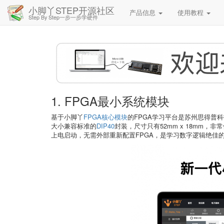
小脚丫STEP开源社区
产品信息
使用教程
Step By Step一步一步学硬件
1. FPGA最小系统模块
基于小脚丫
FPGA核心模块
的FPGA学习平台是苏州思得普
大小兼容标准的
DIP40
封装，尺寸只有52mm x 18mm，非
上电启动，无需外部重新配置FPGA，是学习数字逻辑绝佳