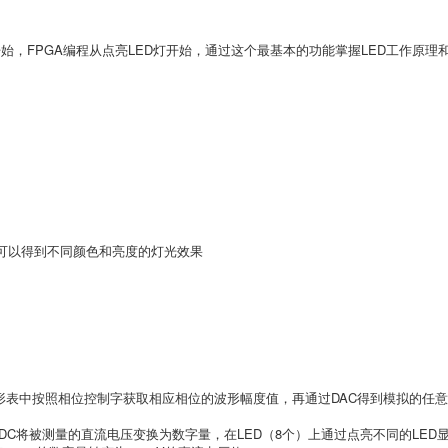
orld”开始，FPGA编程从点亮LED灯开始，通过这个最基本的功能掌握LED工作原理和
度可以得到不同颜色和亮度的灯光效果
形表中按照相位控制字获取相应相位的波形幅度值，再通过DAC得到模拟的任
ADC将被测量的直流电压变换为数字量，在LED（8个）上通过点亮不同的LE