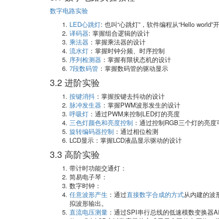
数字电路实验
LED心跳灯
: 也叫“心跳灯”，软件编程从“Hello w
译码器
: 掌握组合逻辑的设计
乘法器
：掌握乘法器的设计
流水灯
：掌握时钟分频、时序控制
序列检测器
：掌握有限状态机的设计
7段数码管
：掌握数码管的驱动显示
3.2 进阶实验
按键消抖
：掌握按键去抖动的设计
脉冲发生器
：掌握PWM波形发生的设计
呼吸灯
：通过PWM来控制LED灯的亮度
三色灯颜色和亮度控制
：通过控制RGB三个灯的亮
旋转编码器控制
：通过相位检测
LCD显示：掌握LCD液晶显示驱动的设计
3.3 高阶实验
带计时功能交通灯：
简易电子琴：
数字时钟：
任意波形产生
：通过
直接数字合成的方式
从内建的波
拟波形输出。
直流电压测量
：通过SPI串行总线的低速模数变换器